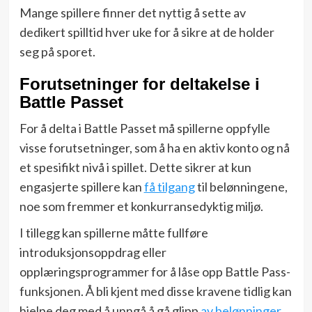
Mange spillere finner det nyttig å sette av
dedikert spilltid hver uke for å sikre at de holder
seg på sporet.
Forutsetninger for deltakelse i
Battle Passet
For å delta i Battle Passet må spillerne oppfylle
visse forutsetninger, som å ha en aktiv konto og nå
et spesifikt nivå i spillet. Dette sikrer at kun
engasjerte spillere kan
få tilgang
til belønningene,
noe som fremmer et konkurransedyktig miljø.
I tillegg kan spillerne måtte fullføre
introduksjonsoppdrag eller
opplæringsprogrammer for å låse opp Battle Pass-
funksjonen. Å bli kjent med disse kravene tidlig kan
hjelpe deg med å unngå å gå glipp
av belønninger
.