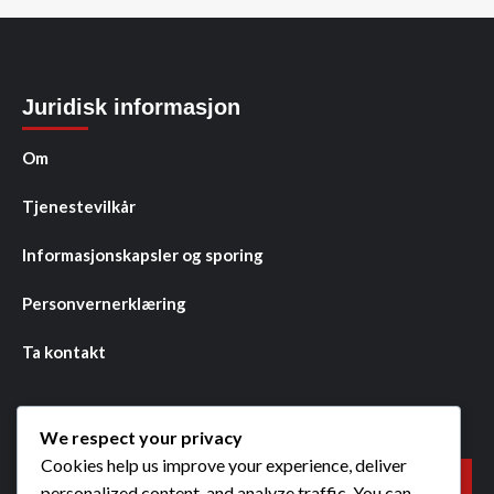
Juridisk informasjon
Om
Tjenestevilkår
Informasjonskapsler og sporing
Personvernerklæring
Ta kontakt
Søk
We respect your privacy
Cookies help us improve your experience, deliver
Search
personalized content, and analyze traffic. You can