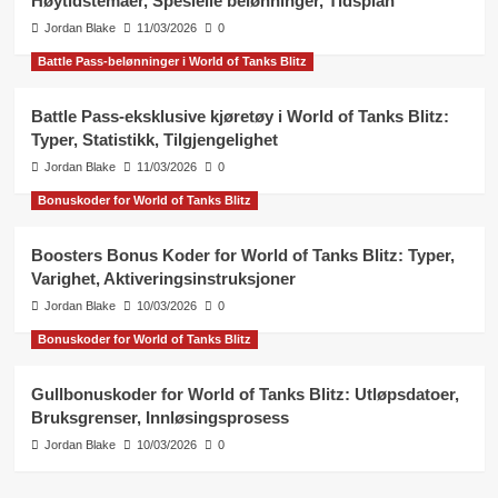
Høytidstemaer, Spesielle belønninger, Tidsplan
Jordan Blake
11/03/2026
0
Battle Pass-belønninger i World of Tanks Blitz
Battle Pass-eksklusive kjøretøy i World of Tanks Blitz:
Typer, Statistikk, Tilgjengelighet
Jordan Blake
11/03/2026
0
Bonuskoder for World of Tanks Blitz
Boosters Bonus Koder for World of Tanks Blitz: Typer,
Varighet, Aktiveringsinstruksjoner
Jordan Blake
10/03/2026
0
Bonuskoder for World of Tanks Blitz
Gullbonuskoder for World of Tanks Blitz: Utløpsdatoer,
Bruksgrenser, Innløsingsprosess
Jordan Blake
10/03/2026
0