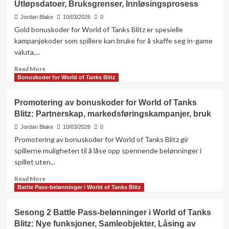
Utløpsdatoer, Bruksgrenser, Innløsingsprosess
Koder
for
Jordan Blake
10/03/2026
0
World
Gold bonuskoder for World of Tanks Blitz er spesielle
of
kampanjekoder som spillere kan bruke for å skaffe seg in-game
Tanks
valuta,...
Blitz:
Typer,
Read
Read More
Varighet,
more
Bonuskoder for World of Tanks Blitz
Aktiveringsinstruksjoner
about
Gullbonuskoder
Promotering av bonuskoder for World of Tanks
for
Blitz: Partnerskap, markedsføringskampanjer, bruk
World
of
Jordan Blake
10/03/2026
0
Tanks
Promotering av bonuskoder for World of Tanks Blitz gir
Blitz:
spillerne muligheten til å låse opp spennende belønninger i
Utløpsdatoer,
spillet uten...
Bruksgrenser,
Innløsingsprosess
Read
Read More
more
Battle Pass-belønninger i World of Tanks Blitz
about
Promotering
Sesong 2 Battle Pass-belønninger i World of Tanks
av
Blitz: Nye funksjoner, Samleobjekter, Låsing av
bonuskoder