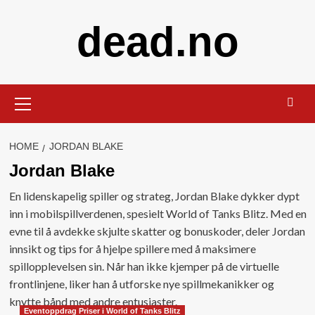
Skip
dead.no
to
content
Primary
Menu
HOME
JORDAN BLAKE
Jordan Blake
En lidenskapelig spiller og strateg, Jordan Blake dykker dypt
inn i mobilspillverdenen, spesielt World of Tanks Blitz. Med en
evne til å avdekke skjulte skatter og bonuskoder, deler Jordan
innsikt og tips for å hjelpe spillere med å maksimere
spillopplevelsen sin. Når han ikke kjemper på de virtuelle
frontlinjene, liker han å utforske nye spillmekanikker og
knytte bånd med andre entusiaster.
Eventoppdrag Priser i World of Tanks Blitz